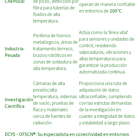
Chemical
de pozo, detección por
operan de manera confiable
fibra para tuberías de
en entornos de
200℃
.
fluidos de alta
temperatura.
Actúa como la 'línea vital'
Periferia de hornos
para sensores y unidades de
metalúrgicos, áreas de
control, resistiendo
Industria
tratamiento térmico,
salpicaduras, vibraciones y
Pesada
brazos robóticos en
altas temperaturas para
zonas de soldadura de
garantizar la producción
alta temperatura.
automatizada continua.
Cámaras de alta
Proporciona una ruta de
presión/alta
adquisición de datos
temperatura, sistemas
ultraconfiable, cumpliendo
Investigación
de vacío, pruebas de
con las estrictas demandas
Científica
física y materiales
de la investigación en
cerca de fuentes de
cuanto a integridad de datos
radiación.
y estabilidad a largo plazo.
DCYS - OFSCN®: Su especialista en conectividad en entornos