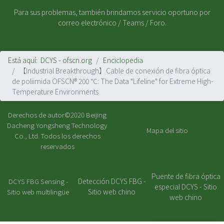
Para sus problemas, también brindamos servicio oportuno por
correo electrónico / Teams / Foro.
Está aquí:
DCYS - ofscn.org
Enciclopedia
【Industrial Breakthrough】Cable de conexión de fibra óptica
de poliimida OFSCN® 200 ℃: The Data "Lifeline" for Extreme High-
Temperature Environments
Derechos de autor©2020
Beijing
Dacheng Yongsheng Technology
Mapa del sitio
Co., Ltd.
Todos los derechos
reservados
Puente de fibra óptica
Detección DCYS FBG -
DCYS FBG Sensing -
especial DCYS - Sitio
Sitio web chino
Sitio web multilingüe
web chino