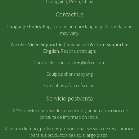
Changping, Pekín, China
Contact Us
Language Policy:
English is the primary language. AI translations
may vary.
We offer
Video Support in Chinese
and
Written Support in
English
. Reach us through:
Correo electrónico:
dcys@ofscn.com
Equipos: chenshaoyang
Foro:
https://foro.ofscn.net
Servicio postventa
DCYS registra cada producto vendido y brinda un servicio de
consulta de información inicial.
Al mismo tiempo, podemos proporcionar servicio de recalibración
para sus productos de uso a largo plazo.