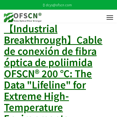
dcys@ofscn.com
【Industrial
Breakthrough】Cable
de conexión de fibra
óptica de poliimida
OFSCN® 200 ℃: The
Data "Lifeline" for
Extreme High-
Temperature