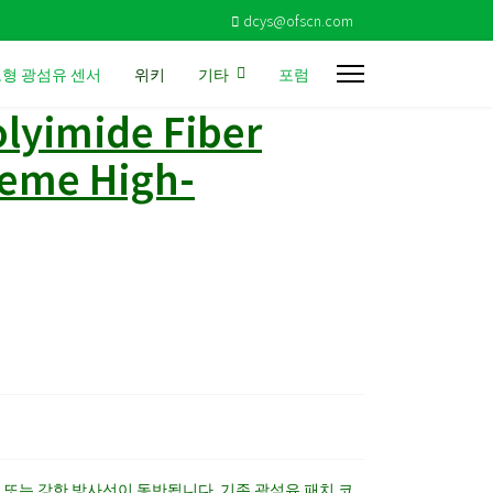
dcys@ofscn.com
형 광섬유 센서
위키
기타
포럼
lyimide Fiber
treme High-
동 또는 강한 방사선이 동반됩니다. 기존 광섬유 패치 코