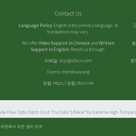
Contact Us
Language Policy:
English is the primary language. AI
D
translations may vary.
We offer
Video Support in Chinese
and
Written
동
Support in English
. Reach us through:
이메일:
dcys@ofscn.com
문
Teams: chenshaoyang
포럼:
https://포럼.ofscn.net
 Fiber Optic Patch Cord: The Data "Lifeline" for Extreme High-Temper
 유한회사
모든 권리 보유