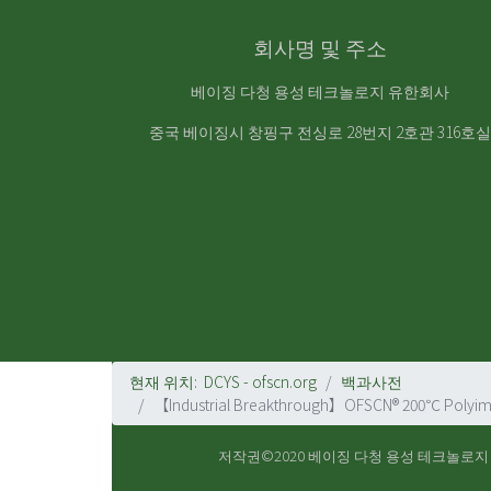
회사명 및 주소
베이징 다청 용성 테크놀로지 유한회사
중국 베이징시 창핑구 전싱로 28번지 2호관 316호실
현재 위치:
DCYS - ofscn.org
백과사전
【Industrial Breakthrough】OFSCN® 200℃ Polyimide
저작권©2020
베이징 다청 용성 테크놀로지