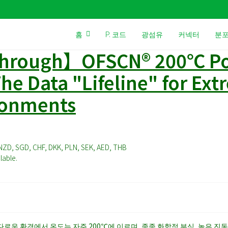
홈
P. 코드
광섬유
커넥터
분포
kthrough】OFSCN® 200℃ Po
he Data "Lifeline" for Ex
ronments
NZD, SGD, CHF, DKK, PLN, SEK, AED, THB
lable.
까다로운 환경에서 온도는 자주
200℃
에 이르며, 종종 화학적 부식, 높은 진