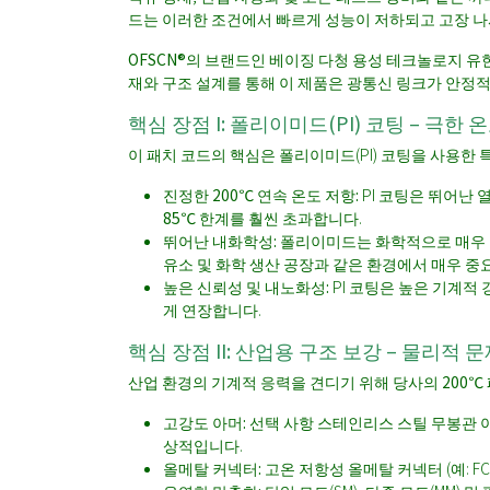
드는 이러한 조건에서 빠르게 성능이 저하되고 고장 나
OFSCN®
의 브랜드인
베이징 다청 용성 테크놀로지 유한회
재와 구조 설계를 통해 이 제품은 광통신 링크가
안정적
핵심 장점 I: 폴리이미드(PI) 코팅 – 극한
이 패치 코드의 핵심은 폴리이미드(PI) 코팅을 사용한
진정한 200℃ 연속 온도 저항:
PI 코팅은 뛰어난
85℃
한계를 훨씬 초과합니다.
뛰어난 내화학성:
폴리이미드는 화학적으로 매우 불활
유소 및 화학 생산 공장과 같은 환경에서 매우 중
높은 신뢰성 및 내노화성:
PI 코팅은 높은 기계적
게 연장합니다.
핵심 장점 II: 산업용 구조 보강 – 물리적
산업 환경의 기계적 응력을 견디기 위해 당사의
200℃
고강도 아머:
선택 사항
스테인리스 스틸 무봉관
상적입니다.
올메탈 커넥터:
고온 저항성
올메탈 커넥터
(예: 