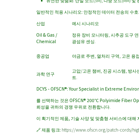
유연한 맞춤화:
단일 모드(SM), 다중 모드(MM)
일반적인 적용 시나리오: 안정적인 데이터 전송의 수
산업
예시 시나리오
Oil & Gas /
정유 장비 모니터링, 시추공 도구 
Chemical
광섬유 센싱.
중공업
야금로 주변, 열처리 구역, 고온 용접
고압/고온 챔버, 진공 시스템, 방사
과학 연구
트.
DCYS - OFSCN®: Your Specialist in Extreme Envir
를 선택하는 것은
OFSCN® 200℃ Polyimide Fiber Opt
뢰성을 귀하의 경쟁 우위로 전환합니다.
이 획기적인 제품, 기술 사양 및 맞춤형 서비스에 대해
🔗
제품 링크:
https://www.ofscn.org/patch-cords/hig