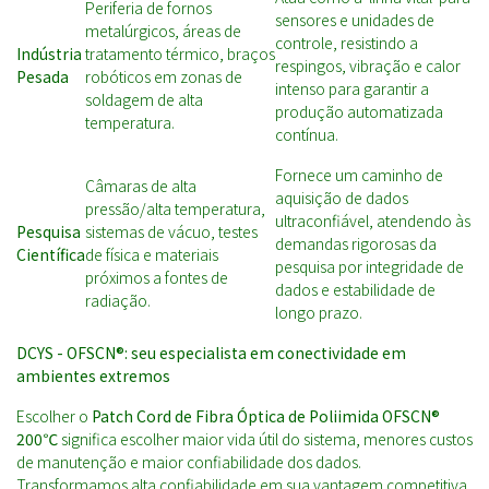
Periferia de fornos
sensores e unidades de
metalúrgicos, áreas de
controle, resistindo a
Indústria
tratamento térmico, braços
respingos, vibração e calor
Pesada
robóticos em zonas de
intenso para garantir a
soldagem de alta
produção automatizada
temperatura.
contínua.
Fornece um caminho de
Câmaras de alta
aquisição de dados
pressão/alta temperatura,
ultraconfiável, atendendo às
Pesquisa
sistemas de vácuo, testes
demandas rigorosas da
Científica
de física e materiais
pesquisa por integridade de
próximos a fontes de
dados e estabilidade de
radiação.
longo prazo.
DCYS - OFSCN®: seu especialista em conectividade em
ambientes extremos
Escolher o
Patch Cord de Fibra Óptica de Poliimida OFSCN®
200℃
significa escolher maior vida útil do sistema, menores custos
de manutenção e maior confiabilidade dos dados.
Transformamos alta confiabilidade em sua vantagem competitiva.