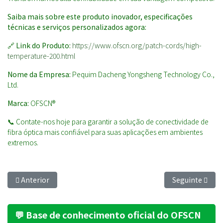
Saiba mais sobre este produto inovador, especificações
técnicas e serviços personalizados agora:
🔗
Link do Produto:
https://www.ofscn.org/patch-cords/high-
temperature-200.html
Nome da Empresa:
Pequim Dacheng Yongsheng Technology Co.,
Ltd.
Marca:
OFSCN®
📞 Contate-nos hoje para garantir a solução de conectividade de
fibra óptica mais confiável para suas aplicações em ambientes
extremos.
Artigo anterior: Fearless Against Crushing: Achieving Indust
Artigo seguint
Anterior
Seguinte
💬 Base de conhecimento oficial do OFSCN