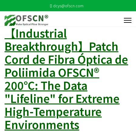
dcys@ofscn.com
【Industrial
Breakthrough】Patch
Cord de Fibra Óptica de
Poliimida OFSCN®
200℃: The Data
"Lifeline" for Extreme
High-Temperature
Environments