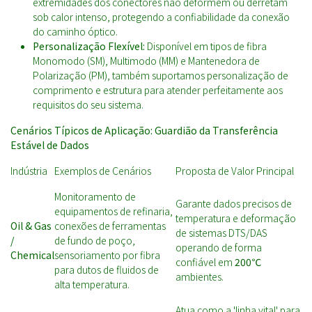
extremidades dos conectores não deformem ou derretam
sob calor intenso, protegendo a confiabilidade da conexão
do caminho óptico.
Personalização Flexível:
Disponível em tipos de fibra
Monomodo (SM), Multimodo (MM) e Mantenedora de
Polarização (PM), também suportamos personalização de
comprimento e estrutura para atender perfeitamente aos
requisitos do seu sistema.
Cenários Típicos de Aplicação: Guardião da Transferência
Estável de Dados
Indústria
Exemplos de Cenários
Proposta de Valor Principal
Monitoramento de
Garante dados precisos de
equipamentos de refinaria,
temperatura e deformação
Oil & Gas
conexões de ferramentas
de sistemas DTS/DAS
/
de fundo de poço,
operando de forma
Chemical
sensoriamento por fibra
confiável em
200℃
para dutos de fluidos de
ambientes.
alta temperatura.
Atua como a 'linha vital' para