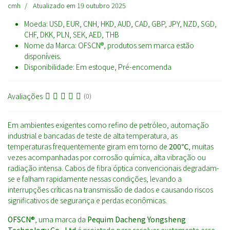
cmh
Atualizado em 19 outubro 2025
Moeda:
USD, EUR, CNH, HKD, AUD, CAD, GBP, JPY, NZD, SGD,
CHF, DKK, PLN, SEK, AED, THB
Nome da Marca:
OFSCN®, produtos sem marca estão
disponíveis.
Disponibilidade:
Em estoque, Pré-encomenda
Avaliações
(0)
Em ambientes exigentes como refino de petróleo, automação
industrial e bancadas de teste de alta temperatura, as
temperaturas frequentemente giram em torno de
200℃
, muitas
vezes acompanhadas por corrosão química, alta vibração ou
radiação intensa. Cabos de fibra óptica convencionais degradam-
se e falham rapidamente nessas condições, levando a
interrupções críticas na transmissão de dados e causando riscos
significativos de segurança e perdas econômicas.
OFSCN®
, uma marca da
Pequim Dacheng Yongsheng