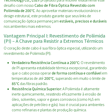
Technology Co., Ltd.
é projetado para resolver exatamente esse
desafio com nosso
Cabo de Fibra Óptica Revestido com
Poliimida de 200℃
. Ao aproveitar materiais revolucionários e
design estrutural, este produto garante que seus links de
comunicação óptica permaneçam
estáveis, precisos e duráveis
nos ambientes mais extremos.
Vantagem Principal I: Revestimento de Poliimida
(PI) – A Chave para Resistir a Extremos Térmicos
O coração deste cabo é sua fibra óptica especial, utilizando um
revestimento de Poliimida (PI).
Verdadeira Resistência Contínua a 200℃:
O revestimento
de PI apresenta estabilidade térmica excepcional, garantindo
que o cabo possa operar
de forma contínua e confiável
em
temperaturas de até
200℃
, superando em muito o limite de
85℃
das fibras padrão.
Resistência Química Superior:
A Poliimida é altamente
inerte quimicamente, resistindo eficazmente à erosão de
óleo, solventes, vapor e gases corrosivos (como H₂S em
aplicações de petróleo e gás). Isso é crucial para ambientes
como refinarias e plantas de produção química.