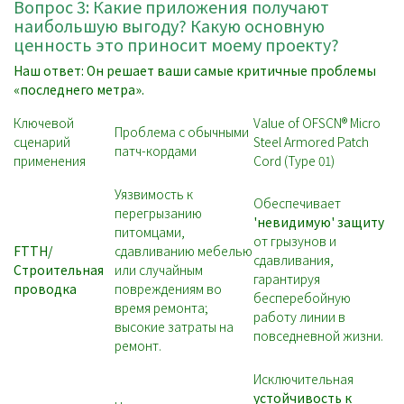
Вопрос 3: Какие приложения получают
наибольшую выгоду? Какую основную
ценность это приносит моему проекту?
Наш ответ: Он решает ваши самые критичные проблемы
«последнего метра».
Ключевой
Value of OFSCN® Micro
Проблема с обычными
сценарий
Steel Armored Patch
патч-кордами
применения
Cord (Type 01)
Уязвимость к
Обеспечивает
перегрызанию
'невидимую' защиту
питомцами,
от грызунов и
FTTH/
сдавливанию мебелью
сдавливания,
Строительная
или случайным
гарантируя
проводка
повреждениям во
бесперебойную
время ремонта;
работу линии в
высокие затраты на
повседневной жизни.
ремонт.
Исключительная
устойчивость к