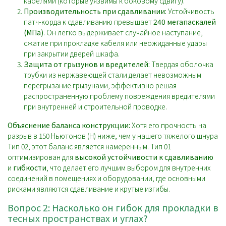
кабелями (которые уязвимы к боковому сдвигу).
Производительность при сдавливании:
Устойчивость
патч-корда к сдавливанию превышает
240 мегапаскалей
(МПа)
. Он легко выдерживает случайное наступание,
сжатие при прокладке кабеля или неожиданные удары
при закрытии дверей шкафа.
Защита от грызунов и вредителей:
Твердая оболочка
трубки из нержавеющей стали делает невозможным
перегрызание грызунами, эффективно решая
распространенную проблему повреждения вредителями
при внутренней и строительной проводке.
Объяснение баланса конструкции:
Хотя его прочность на
разрыв в 150 Ньютонов (Н) ниже, чем у нашего тяжелого шнура
Тип 02, этот баланс является намеренным. Тип 01
оптимизирован для
высокой устойчивости к сдавливанию
и
гибкости
, что делает его лучшим выбором для внутренних
соединений в помещениях и оборудовании, где основными
рисками являются сдавливание и крутые изгибы.
Вопрос 2: Насколько он гибок для прокладки в
тесных пространствах и углах?