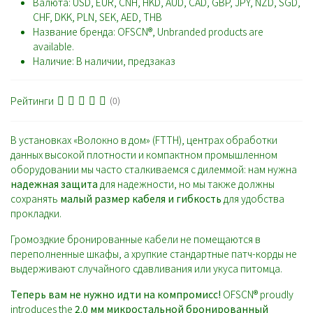
Валюта:
USD, EUR, CNH, HKD, AUD, CAD, GBP, JPY, NZD, SGD,
CHF, DKK, PLN, SEK, AED, THB
Название бренда:
OFSCN®, Unbranded products are
available.
Наличие:
В наличии, предзаказ
Рейтинги
(0)
В установках «Волокно в дом» (FTTH), центрах обработки
данных высокой плотности и компактном промышленном
оборудовании мы часто сталкиваемся с дилеммой: нам нужна
надежная защита
для надежности, но мы также должны
сохранять
малый размер кабеля и гибкость
для удобства
прокладки.
Громоздкие бронированные кабели не помещаются в
переполненные шкафы, а хрупкие стандартные патч-корды не
выдерживают случайного сдавливания или укуса питомца.
Теперь вам не нужно идти на компромисс!
OFSCN® proudly
introduces the
2.0 мм микростальной бронированный