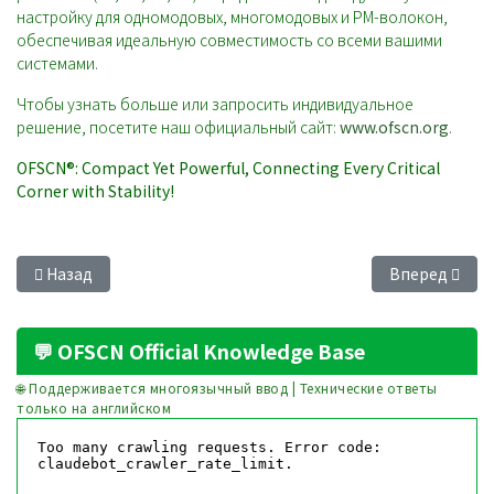
настройку для одномодовых, многомодовых и PM-волокон,
обеспечивая идеальную совместимость со всеми вашими
системами.
Чтобы узнать больше или запросить индивидуальное
решение, посетите наш официальный сайт:
www.ofscn.org
.
OFSCN®: Compact Yet Powerful, Connecting Every Critical
Corner with Stability!
Предыдущий: Breaking the Limit: How the OFSCN® 120℃ High-
Следующий: Ti
Назад
Вперед
💬 OFSCN Official Knowledge Base
🌐 Поддерживается многоязычный ввод | Технические ответы
только на английском