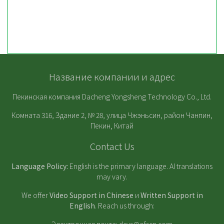
Название компании и адрес
Пекинская компания Dacheng Yongsheng Technology Co., Ltd.
Комната 316, Здание 2, № 28, улица Чжэньсин, район Чанпин,
Пекин, Китай
Contact Us
Language Policy:
English is the primary language. AI translations
may vary.
We offer
Video Support in Chinese
и
Written Support in
English
. Reach us through: