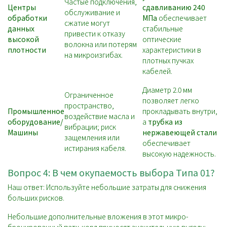
Частые подключения,
Центры
сдавливанию 240
обслуживание и
обработки
МПа
обеспечивает
сжатие могут
данных
стабильные
привести к отказу
высокой
оптические
волокна или потерям
плотности
характеристики в
на микроизгибах.
плотных пучках
кабелей.
Диаметр 2.0 мм
Ограниченное
позволяет легко
пространство,
Промышленное
прокладывать внутри,
воздействие масла и
оборудование/
а
трубка из
вибрации; риск
Машины
нержавеющей стали
защемления или
обеспечивает
истирания кабеля.
высокую надежность.
Вопрос 4: В чем окупаемость выбора Типа 01?
Наш ответ: Используйте небольшие затраты для снижения
больших рисков.
Небольшие дополнительные вложения в этот микро-