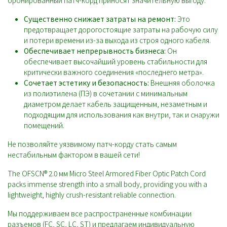
бронированный патч-корд приносят значительную выгоду:
Существенно снижает затраты на ремонт:
Это
предотвращает дорогостоящие затраты на рабочую силу
и потери времени из-за выхода из строя одного кабеля.
Обеспечивает непрерывность бизнеса:
Он
обеспечивает высочайший уровень стабильности для
критически важного соединения «последнего метра».
Сочетает эстетику и безопасность:
Внешняя оболочка
из полиэтилена (ПЭ) в сочетании с минимальным
диаметром делает кабель защищенным, незаметным и
подходящим для использования как внутри, так и снаружи
помещений.
Не позволяйте уязвимому патч-корду стать самым
нестабильным фактором в вашей сети!
The OFSCN® 2.0 мм Micro Steel Armored Fiber Optic Patch Cord
packs immense strength into a small body, providing you with a
lightweight, highly crush-resistant reliable connection.
Мы поддерживаем все распространенные комбинации
разъемов (FC, SC, LC, ST) и предлагаем индивидуальную