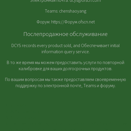
Электронная почта:
dcys@ofscn.com
Teams: chenshaoyang
Форум:
https://Форум.ofscn.net
Послепродажное обслуживание
DCYS records every product sold, and Обеспечивает initial
information query service.
В то же время мы можем предоставить услуги по повторной
калибровке для ваших долгосрочных продуктов.
По вашим вопросам мы также предоставляем своевременную
поддержку по электронной почте, Teams и форуму.
Вы здесь:
DCYS - ofscn.org
Энциклопедия
The Fiber Optic Wiring Problem Solver: OFSCN® 2.0 мм Micro Steel
Armored Patch Cord, The "Invisible Guard" for High-Density