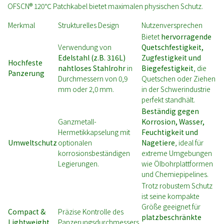
OFSCN® 120℃ Patchkabel bietet maximalen physischen Schutz.
Merkmal
Strukturelles Design
Nutzenversprechen
Bietet
hervorragende
Verwendung von
Quetschfestigkeit,
Edelstahl (z.B. 316L)
Zugfestigkeit und
Hochfeste
nahtloses Stahlrohr
in
Biegefestigkeit
, die
Panzerung
Durchmessern von 0,9
Quetschen oder Ziehen
mm oder 2,0 mm.
in der Schwerindustrie
perfekt standhält.
Beständig gegen
Ganzmetall-
Korrosion, Wasser,
Hermetikkapselung mit
Feuchtigkeit und
Umweltschutz
optionalen
Nagetiere
, ideal für
korrosionsbeständigen
extreme Umgebungen
Legierungen.
wie Ölbohrplattformen
und Chemiepipelines.
Trotz robustem Schutz
ist seine kompakte
Größe geeignet für
Compact &
Präzise Kontrolle des
platzbeschränkte
Lightweight
Panzerungsdurchmessers.