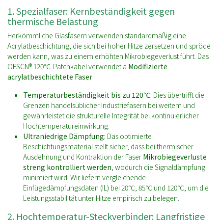
1. Spezialfaser: Kernbeständigkeit gegen
thermische Belastung
Herkömmliche Glasfasern verwenden standardmäßig eine
Acrylatbeschichtung, die sich bei hoher Hitze zersetzen und spröde
werden kann, was zu einem erhöhten Mikrobiegeverlust führt. Das
OFSCN® 120℃-Patchkabel verwendet a
Modifizierte
acrylatbeschichtete Faser
:
Temperaturbeständigkeit bis zu 120℃:
Dies übertrifft die
Grenzen handelsüblicher Industriefasern bei weitem und
gewährleistet die strukturelle Integrität bei kontinuierlicher
Hochtemperatureinwirkung.
Ultraniedrige Dämpfung:
Das optimierte
Beschichtungsmaterial stellt sicher, dass bei thermischer
Ausdehnung und Kontraktion der Faser
Mikrobiegeverluste
streng kontrolliert werden
, wodurch die Signaldämpfung
minimiert wird. Wir liefern vergleichende
Einfügedämpfungsdaten (IL) bei 20℃, 85℃ und 120℃, um die
Leistungsstabilität unter Hitze empirisch zu belegen.
2. Hochtemperatur-Steckverbinder: Langfristige