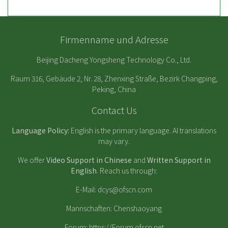
Firmenname und Adresse
Beijing Dacheng Yongsheng Technology Co., Ltd.
Raum 316, Gebäude 2, Nr. 28, Zhenxing Straße, Bezirk Changping,
Peking, China
Contact Us
Language Policy:
English is the primary language. AI translations
may vary.
We offer
Video Support in Chinese
and
Written Support in
English
. Reach us through:
E-Mail:
dcys@ofscn.com
Mannschaften: Chenshaoyang
Forum:
https://Forum.ofscn.net