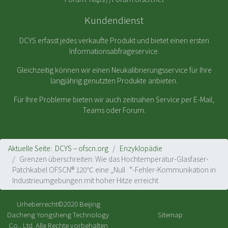
Kundendienst
DCYS erfasst jedes verkaufte Produkt und bietet einen ersten
Informationsabfrageservice.
Gleichzeitig können wir einen Neukalibrierungsservice für Ihre
langjährig genutzten Produkte anbieten.
Für Ihre Probleme bieten wir auch zeitnahen Service per E-Mail,
Teams oder Forum.
Aktuelle Seite:
DCYS – ofscn.org
Enzyklopädie
Grenzen überschreiten: Wie das Hochtemperatur-Glasfaser-
Patchkabel OFSCN® 120℃ eine „Null“-Fehler-Kommunikation in
Industrieumgebungen mit hoher Hitze erreicht
Urheberrecht©2020
Beijing
Dacheng Yongsheng Technology
Sitemap
Co., Ltd.
Alle Rechte vorbehalten