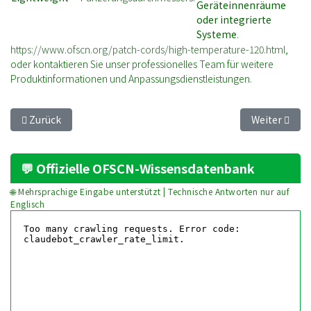
Geräteinnenräume
oder integrierte
Systeme
.
https://www.ofscn.org/patch-cords/high-temperature-120.html
,
oder kontaktieren Sie unser professionelles Team für weitere
Produktinformationen und Anpassungsdienstleistungen.
Vorheriger Beitrag: 【Industrial Breakthrough】OFSCN® 200℃ P
Nächster Bei
Zurück
Weiter
💬 Offizielle OFSCN-Wissensdatenbank
🌐 Mehrsprachige Eingabe unterstützt | Technische Antworten nur auf
Englisch