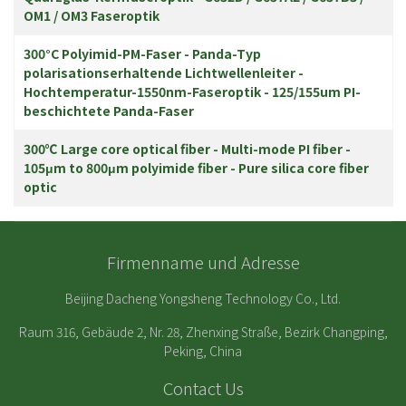
OM1 / OM3 Faseroptik
300°C Polyimid-PM-Faser - Panda-Typ
polarisationserhaltende Lichtwellenleiter -
Hochtemperatur-1550nm-Faseroptik - 125/155um PI-
beschichtete Panda-Faser
300℃ Large core optical fiber - Multi-mode PI fiber -
105μm to 800μm polyimide fiber - Pure silica core fiber
optic
Firmenname und Adresse
Beijing Dacheng Yongsheng Technology Co., Ltd.
Raum 316, Gebäude 2, Nr. 28, Zhenxing Straße, Bezirk Changping,
Peking, China
Contact Us