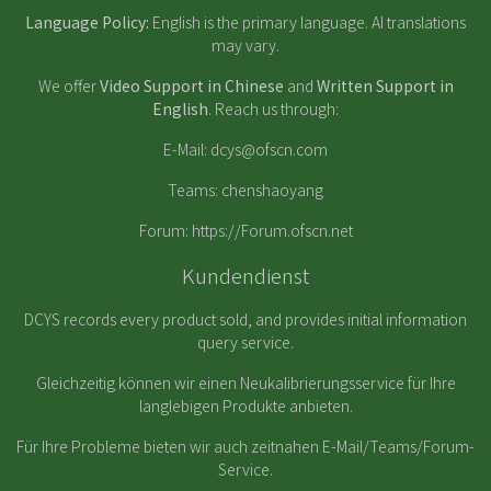
Language Policy:
English is the primary language. AI translations
may vary.
We offer
Video Support in Chinese
and
Written Support in
English
. Reach us through:
E-Mail:
dcys@ofscn.com
Teams: chenshaoyang
Forum:
https://Forum.ofscn.net
Kundendienst
DCYS records every product sold, and provides initial information
query service.
Gleichzeitig können wir einen Neukalibrierungsservice für Ihre
langlebigen Produkte anbieten.
Für Ihre Probleme bieten wir auch zeitnahen E-Mail/Teams/Forum-
Service.