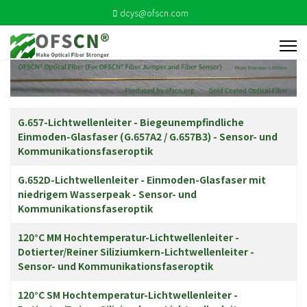
dcys@ofscn.com
Beiträge
Titel
G.657-Lichtwellenleiter - Biegeunempfindliche
Einmoden-Glasfaser (G.657A2 / G.657B3) - Sensor- und
Kommunikationsfaseroptik
G.652D-Lichtwellenleiter - Einmoden-Glasfaser mit
niedrigem Wasserpeak - Sensor- und
Kommunikationsfaseroptik
120°C MM Hochtemperatur-Lichtwellenleiter -
Dotierter/Reiner Siliziumkern-Lichtwellenleiter -
Sensor- und Kommunikationsfaseroptik
120°C SM Hochtemperatur-Lichtwellenleiter -