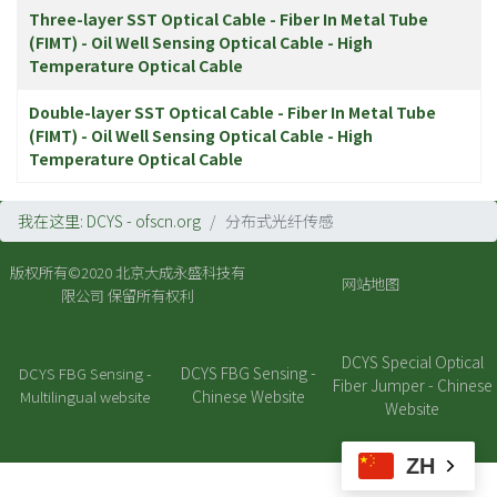
Three-layer SST Optical Cable - Fiber In Metal Tube
(FIMT) - Oil Well Sensing Optical Cable - High
Temperature Optical Cable
Double-layer SST Optical Cable - Fiber In Metal Tube
(FIMT) - Oil Well Sensing Optical Cable - High
Temperature Optical Cable
我在这里:
DCYS - ofscn.org
分布式光纤传感
版权所有©2020
北京大成永盛科技有
网站地图
限公司
保留所有权利
DCYS Special Optical
DCYS FBG Sensing -
DCYS FBG Sensing -
Fiber Jumper - Chinese
Chinese Website
Multilingual website
Website
ZH