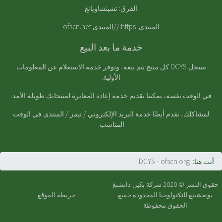
الفرق: تشينشاويانغ
المنتدى:
https://المنتدى.ofscn.net
خدمة ما بعد البيع
تسجل DCYS كل منتج يتم بيعه، وتوفر خدمة الاستعلام عن المعلومات
الأولية.
في الوقت نفسه، يمكننا تقديم خدمة إعادة المعايرة لمنتجاتك طويلة الأمد.
لمشاكلك، نقدم أيضًا خدمة البريد الإلكتروني / تيمز / المنتدى في الوقت
المناسب.
أنت هنا:
DCYS - ofscn.org
حقوق النشر © 2020
شركة بكين داتشنغ
يونغشينغ للتكنولوجيا المحدودة
جميع
خريطة الموقع
الحقوق محفوظة