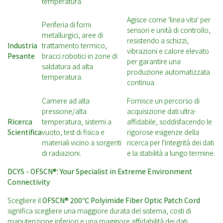
temperatura.
Agisce come 'linea vita' per
Periferia di forni
sensori e unità di controllo,
metallurgici, aree di
resistendo a schizzi,
Industria
trattamento termico,
vibrazioni e calore elevato
Pesante
bracci robotici in zone di
per garantire una
saldatura ad alta
produzione automatizzata
temperatura.
continua.
Camere ad alta
Fornisce un percorso di
pressione/alta
acquisizione dati ultra-
Ricerca
temperatura, sistemi a
affidabile, soddisfacendo le
Scientifica
vuoto, test di fisica e
rigorose esigenze della
materiali vicino a sorgenti
ricerca per l'integrità dei dati
di radiazioni.
e la stabilità a lungo termine.
DCYS - OFSCN®: Your Specialist in Extreme Environment
Connectivity
Scegliere il
OFSCN® 200℃ Polyimide Fiber Optic Patch Cord
significa scegliere una maggiore durata del sistema, costi di
manutenzione inferiori e una maggiore affidabilità dei dati.