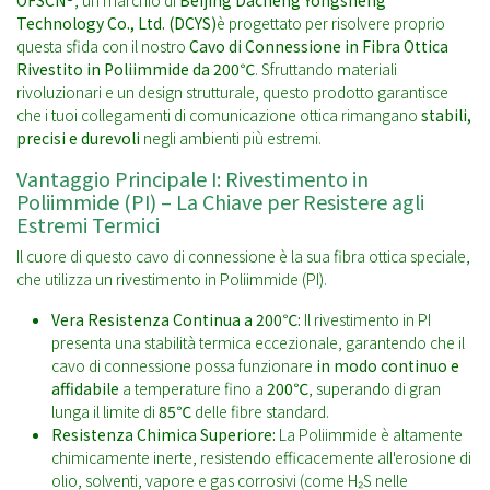
OFSCN®
, un marchio di
Beijing Dacheng Yongsheng
Technology Co., Ltd. (DCYS)
è progettato per risolvere proprio
questa sfida con il nostro
Cavo di Connessione in Fibra Ottica
Rivestito in Poliimmide da 200℃
. Sfruttando materiali
rivoluzionari e un design strutturale, questo prodotto garantisce
che i tuoi collegamenti di comunicazione ottica rimangano
stabili,
precisi e durevoli
negli ambienti più estremi.
Vantaggio Principale I: Rivestimento in
Poliimmide (PI) – La Chiave per Resistere agli
Estremi Termici
Il cuore di questo cavo di connessione è la sua fibra ottica speciale,
che utilizza un rivestimento in Poliimmide (PI).
Vera Resistenza Continua a 200℃:
Il rivestimento in PI
presenta una stabilità termica eccezionale, garantendo che il
cavo di connessione possa funzionare
in modo continuo e
affidabile
a temperature fino a
200℃
, superando di gran
lunga il limite di
85℃
delle fibre standard.
Resistenza Chimica Superiore:
La Poliimmide è altamente
chimicamente inerte, resistendo efficacemente all'erosione di
olio, solventi, vapore e gas corrosivi (come H₂S nelle