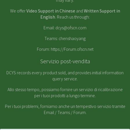
may vary.
We offer
Video Support in Chinese
and
Written Support in
English
. Reach us through:
Email:
dcys@ofscn.com
Teams: chenshaoyang
Forum:
https://Forum.ofscn.net
Servizio post-vendita
DCYS records every product sold, and provides initial information
query service.
Allo stesso tempo, possiamo fornire un servizio di ricalibrazione
per i tuoi prodotti a lungo termine.
Per i tuoi problemi, forniamo anche un tempestivo servizio tramite
Email / Teams / Forum.