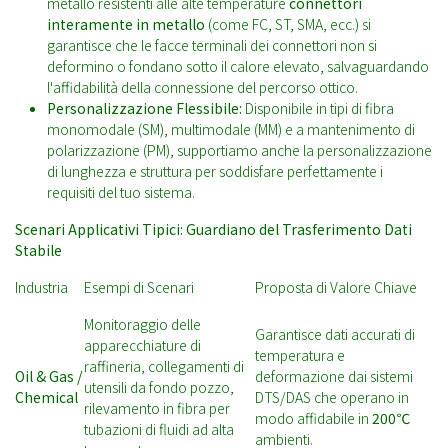
metallo resistenti alle alte temperature
connettori
interamente in metallo
(come FC, ST, SMA, ecc.) si
garantisce che le facce terminali dei connettori non si
deformino o fondano sotto il calore elevato, salvaguardando
l'affidabilità della connessione del percorso ottico.
Personalizzazione Flessibile:
Disponibile in tipi di fibra
monomodale (SM), multimodale (MM) e a mantenimento di
polarizzazione (PM), supportiamo anche la personalizzazione
di lunghezza e struttura per soddisfare perfettamente i
requisiti del tuo sistema.
Scenari Applicativi Tipici: Guardiano del Trasferimento Dati
Stabile
Industria
Esempi di Scenari
Proposta di Valore Chiave
Monitoraggio delle
Garantisce dati accurati di
apparecchiature di
temperatura e
raffineria, collegamenti di
Oil & Gas /
deformazione dai sistemi
utensili da fondo pozzo,
Chemical
DTS/DAS che operano in
rilevamento in fibra per
modo affidabile in
200℃
tubazioni di fluidi ad alta
ambienti.