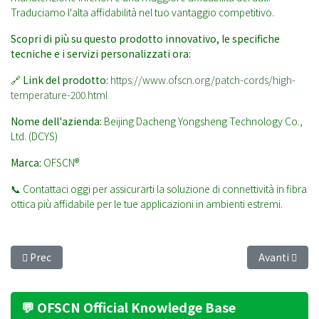
Traduciamo l'alta affidabilità nel tuo vantaggio competitivo.
Scopri di più su questo prodotto innovativo, le specifiche
tecniche e i servizi personalizzati ora:
🔗
Link del prodotto:
https://www.ofscn.org/patch-cords/high-
temperature-200.html
Nome dell'azienda:
Beijing Dacheng Yongsheng Technology Co.,
Ltd. (DCYS)
Marca:
OFSCN®
📞 Contattaci oggi per assicurarti la soluzione di connettività in fibra
ottica più affidabile per le tue applicazioni in ambienti estremi.
Articolo precedente: Fearless Against Crushing: Achieving In
Articolo suc
Prec
Avanti
💬 OFSCN Official Knowledge Base