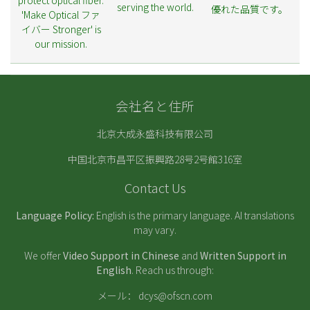
serving the world.
優れた品質です。
'Make Optical ファ
イバー Stronger' is
our mission.
会社名と住所
北京大成永盛科技有限公司
中国北京市昌平区振興路28号2号館316室
Contact Us
Language Policy:
English is the primary language. AI translations
may vary.
We offer
Video Support in Chinese
and
Written Support in
English
. Reach us through:
メール：
dcys@ofscn.com