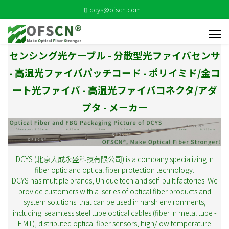
dcys@ofscn.com
センシング光ケーブル - 分散型光ファイバセンサ
- 高温光ファイバパッチコード - ポリイミド/金コ
ート光ファイバ - 高温光ファイバコネクタ/アダ
プタ - メーカー
DCYS (北京大成永盛科技有限公司) is a company specializing in
fiber optic and optical fiber protection technology.
DCYS has multiple brands, Unique tech and self-built factories. We
provide customers with a 'series of optical fiber products and
system solutions' that can be used in harsh environments,
including: seamless steel tube optical cables (fiber in metal tube -
FIMT), distributed optical fiber sensors, high/low temperature