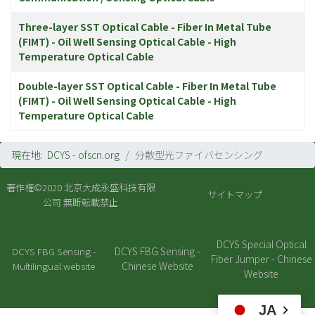
Three-layer SST Optical Cable - Fiber In Metal Tube
(FIMT) - Oil Well Sensing Optical Cable - High
Temperature Optical Cable
Double-layer SST Optical Cable - Fiber In Metal Tube
(FIMT) - Oil Well Sensing Optical Cable - High
Temperature Optical Cable
現在地:
DCYS - ofscn.org
分散型光ファイバセンシング
著作権©2020
北京大成永盛科技有限
サイトマップ
公司
無断転載禁止
DCYS Special Optical
DCYS FBG Sensing -
DCYS FBG Sensing -
Fiber Jumper - Chinese
Chinese Website
Multilingual website
Website
JA